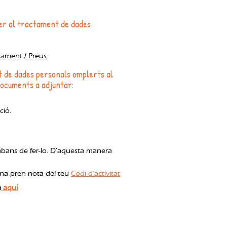
 per al tractament de dades
agament
/
Preus
t de dades personals omplerts
al
documents a adjuntar:
ció.
abans de fer-lo. D'aquesta manera
lona pren nota del teu
Codi d'activitat
a
aquí