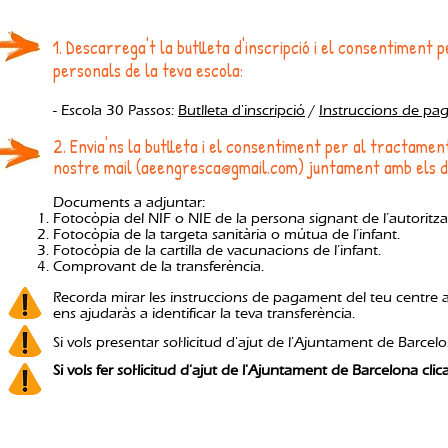
1. Descarrega't la butlleta d'inscripció i el consentiment
personals de la teva escola:
- Escola 30 Passos:
Butlleta d'inscripció
/
Instruccions de p
2.
Envia'ns la butlleta i
el consentiment per al tractamen
nostre mail (
aeengresca@gmail.com
) juntament amb els 
Documents a adjuntar:
Fotocòpia del NIF o NIE de la persona signant de l’autoritza
Fotocòpia de la targeta sanitària o mútua de l’infant.
Fotocòpia de la cartilla de vacunacions de l’infant.
Comprovant de la transferència.
Recorda mirar les instruccions de pagament del teu centre 
ens ajudaràs a identificar la teva transferència.
Si vols presentar sol·licitud d'ajut de l'Ajuntament de Barce
Si vols fer sol·licitud d'ajut de l'Ajuntament de Barcelona clic