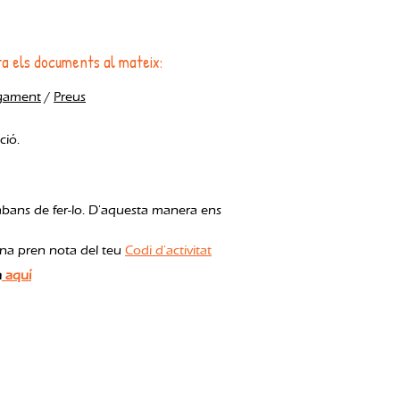
nta els documents al mateix:
agament
/
Preus
ció.
abans de fer-lo. D'aquesta manera ens
lona pren nota del teu
Codi d'activitat
a
aquí