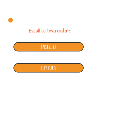
l'1 de juny de 2026.
Escull la teva ciutat:
Barcelona
Esplugues
"Lleure i educació"
932965062
i
nfo
@engresca.com
/
/ Barcelona
Avís Legal
Política de privacitat
/
Engresca © 2020 /
/
Política de cookies
/
Termes i condiciones d'ús