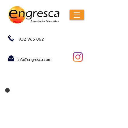
932 965 062
info@engresca.com
inscripcions
El termini d'inscripció al Bressol
d'Estiu és del 13 d'abril al 31 de
maig de 2026.
No s'acceptaran altes a partir de