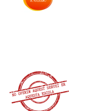
devolucions
3. inscripció bressol de setmana santa