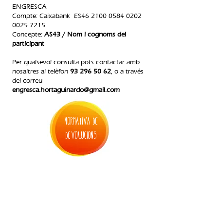
ENGRESCA
Compte: Caixabank ES46
2100 0584 0202
0025
7215
Concepte:
AS43 / Nom i cognoms del
participant
Per qualsevol consulta pots contactar amb
nosaltres al telèfon
93 296 50 62
, o a través
del correu
engresca.hortaguinardo@gmail.com
normativa de
devolucions