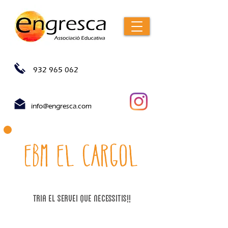
932 965 062
info@engresca.com
EBM el cargol
tria el servei que necessitIs!!