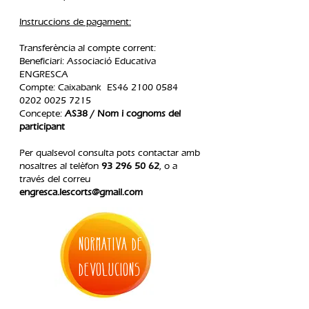
Instruccions de pagament:
Transferència al compte corrent:
Beneficiari: Associació Educativa
ENGRESCA
Compte: Caixabank ES46
2100 0584
0202 0025
7215
Concepte:
AS38 / Nom i cognoms del
participant
Per qualsevol consulta pots contactar amb
nosaltres al telèfon
93 296 50 62
, o a
través del correu
engresca.lescorts@gmail.com
normativa de
devolucions