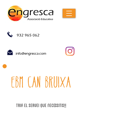
932 965 062
info@engresca.com
EBM Can Bruixa
tria el servei que necessitIs!!