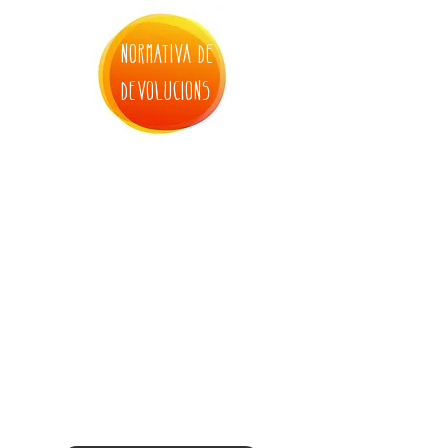
normativa de
devolucions
3. inscripció bressol de setmana
santa