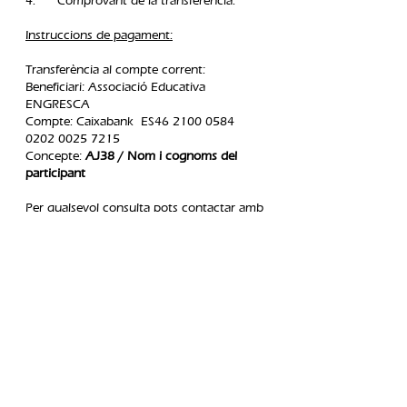
4. Comprovant de la transferència.​
Instruccions de pagament:
Transferència al compte corrent:
Beneficiari: Associació Educativa
ENGRESCA
Compte: Caixabank ES46
2100 0584
0202 0025
7215
Concepte:
AJ38 / Nom i cognoms del
participant
Per qualsevol consulta pots contactar amb
nosaltres al telèfon
93 296 50 62
, o a
través del correu
engresca.lescorts@gmail.com
normativa de
devolucions