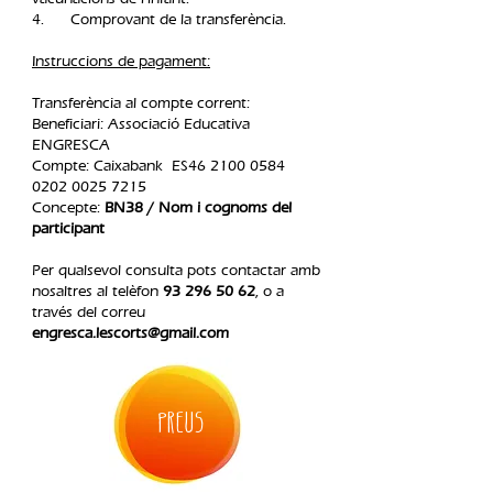
4. Comprovant de la transferència.​
Instruccions de pagament:
Transferència al compte corrent:
Beneficiari: Associació Educativa
ENGRESCA
Compte: Caixabank ES46
2100 0584
0202 0025
7215
Concepte:
BN38 / Nom i cognoms del
participant
Per qualsevol consulta pots contactar amb
nosaltres al telèfon
93 296 50 62
, o a
través del correu
engresca.lescorts@gmail.com
PREUS