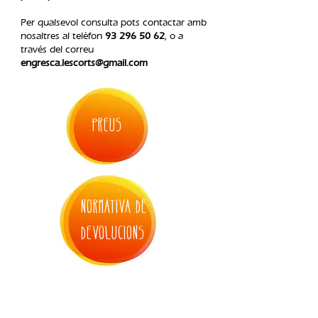
Per qualsevol consulta pots contactar amb
nosaltres al telèfon
93 296 50 62
, o a
través del correu
engresca.lescorts@gmail.com
PREUS
normativa de
devolucions