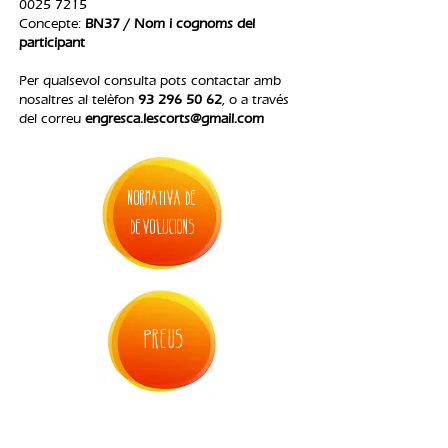
0025
7215
Concepte:
BN37 / Nom i cognoms del
participant
Per qualsevol consulta pots contactar amb
nosaltres al telèfon
93 296 50 62
, o a través
del correu
engresca.lescorts@gmail.com
normativa de
devolucions
PREUS