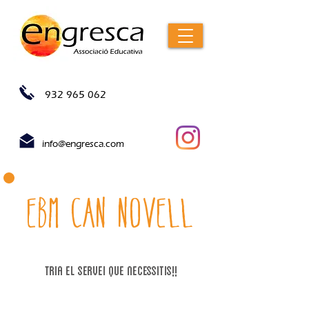
932 965 062
info@engresca.com
EBM Can novell
tria el servei que necessitIs!!