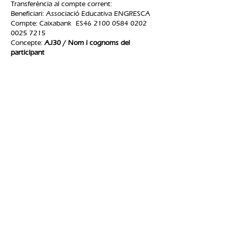
Transferència al compte corrent:
Beneficiari: Associació Educativa ENGRESCA
Compte: Caixabank ES46
2100 0584 0202
0025
7215
Concepte:
AJ30 / Nom i cognoms del
participant
Per qualsevol consulta pots contactar amb
nosaltres als telèfons
93 296 50 62
, o a
través del correu
engresca.noubarris@gmail.com
normativa de
devolucions