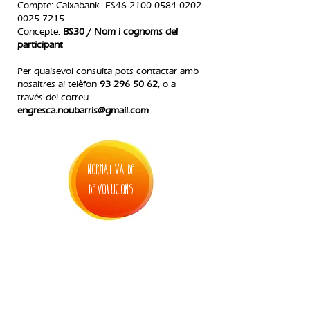
Compte: Caixabank ES46
2100 0584 0202
0025
7215
Concepte:
BS30 / Nom i cognoms del
participant
Per qualsevol consulta pots contactar amb
nosaltres al telèfon
93 296 50 62
, o a
través del correu
engresca.noubarris@gmail.com
normativa de
devolucions