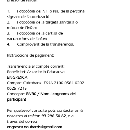
Bressol de Nadal:
1. Fotocòpia del NIF o NIE de la persona
signant de l’autorització.
2. Fotocòpia de la targeta sanitària o
mútua de l’infant.
3. Fotocòpia de la cartilla de
vacunacions de l’infant.
4. Comprovant de la transferència.​
Instruccions de pagament:
Transferència al compte corrent:
Beneficiari: Associació Educativa
ENGRESCA
Compte: Caixabank ES46
2100 0584 0202
0025
7215
Concepte:
BN30 / Nom i cognoms del
participant
Per qualsevol consulta pots contactar amb
nosaltres al telèfon
93 296 50 62
, o a
través del correu
engresca.noubarris@gmail.com