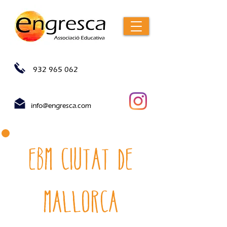
932 965 062
info@engresca.com
EBM ciutat de
mallorca