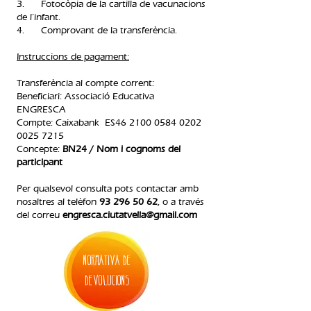
3. Fotocòpia de la cartilla de vacunacions
de l’infant.
4. Comprovant de la transferència.​
Instruccions de pagament:
Transferència al compte corrent:
Beneficiari: Associació Educativa
ENGRESCA
Compte: Caixabank ES46
2100 0584 0202
0025
7215
Concepte:
BN24 / Nom i cognoms del
participant
Per qualsevol consulta pots contactar amb
nosaltres al telèfon
93 296 50 62
, o a través
del correu
engresca.ciutatvella@gmail.com
normativa de
devolucions