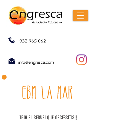
932 965 062
info@engresca.com
EBM La Mar
tria el servei que necessitIs!!
1. inscripció allargament setembre