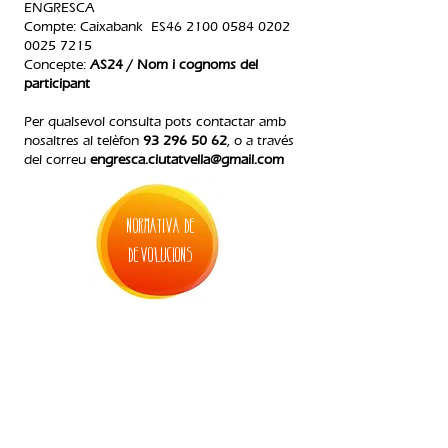
ENGRESCA
Compte: Caixabank ES46
2100 0584 0202
0025
7215
Concepte:
AS24 / Nom i cognoms del
participant
Per qualsevol consulta pots contactar amb
nosaltres al telèfon
93 296 50 62
, o a través
del correu
engresca.ciutatvella@gmail.com
normativa de
devolucions