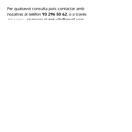
Per qualsevol consulta pots contactar amb
nosaltres al telèfon
93 296 50 62
, o a través
del correu
engresca.ciutatvella@gmail.com
normativa de
devolucions
5. inscripció bressol d'estiu