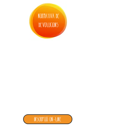
normativa de
devolucions
4. inscripció allargament juliol
Inscripció ON-LINE