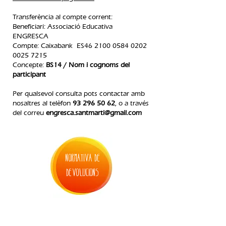
Transferència al compte corrent:
Beneficiari: Associació Educativa
ENGRESCA
Compte: Caixabank ES46
2100 0584 0202
0025
7215
Concepte:
BS14 / Nom i cognoms del
participant
Per qualsevol consulta pots contactar amb
nosaltres al telèfon
93 296 50 62
, o a través
del correu
engresca.santmarti@gmail.com
normativa de
devolucions
4. inscripció allargament juliol