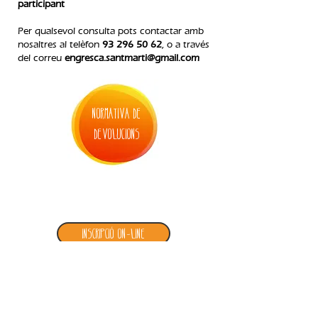
participant
Per qualsevol consulta pots contactar amb
nosaltres al telèfon
93 296 50 62
, o a través
del correu
engresca.santmarti@gmail.com
normativa de
devolucions
5. inscripció bressol d'estiu
Inscripció ON-LINE
Documents a adjuntar a la inscripció del
Bressol d'estiu:
1. Fotocòpia del NIF o NIE de la persona