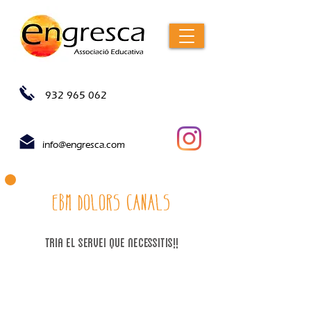
932 965 062
info@engresca.com
EBM Dolors Canals
tria el servei que necessitIs!!
1. inscripció allargament setembre