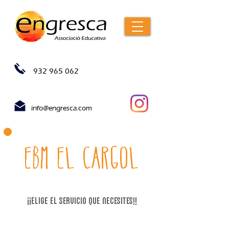
932 965 062
info@engresca.com
EBM el cargol
¡¡Elige el servicio que necesites!!