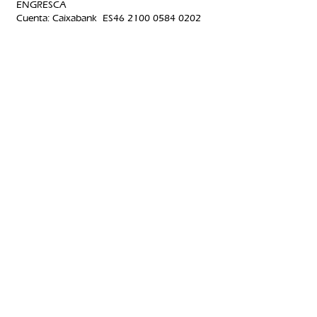
ENGRESCA
C
uenta: Caixabank ES46
2100 0584 0202
0025
7215
Concepto:
AJ43 / Nombre y apellidos del
participante
Para cualquier consulta puedes contactar
con nosotros
al teléfono
93 296 50 62
, o a
través del
correo
engresca.hortaguinardo@gmail.com
normativa de
devoluciones