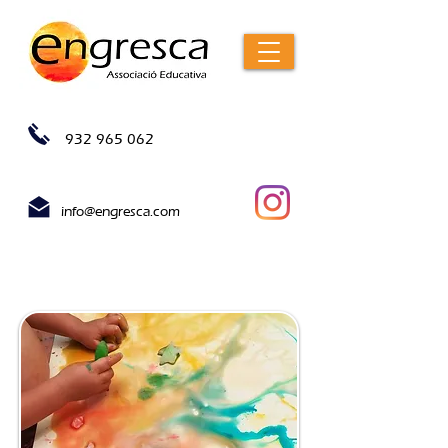
932 965 062
info@engresca.com
HISTORIA