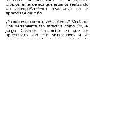
propios, entendemos que estamos realizando
un acompañamiento respetuoso en el
aprendizaje del niño.
¿Y todo esto cómo lo vehiculamos? Mediante
una herramienta tan atractiva como útil, el
juego. Creemos firmemente en que los
aprendizajes son más significativos si se
producen en un ambiente alegre, disfrutando
del momento y de las experiencias, y es
cuando hacemos esa reflexión que
entendemos la importancia del juego en la
educación.
Una vez planteado nuestro posicionamiento
en el ámbito educativo, es hora de hablar de
la Función comunitaria. Hay que decir en
primer lugar que cuando hablamos de
comunidad educativa nos estamos refiriendo
a todos aquellos agentes que participan del
hecho educativo, partiendo del mismo niño
como protagonista principal y continuando
por las administraciones (Generalitat,
Ajuntaments...), la escuela y familias.
En Engresca tenemos el firme deseo de
formar parte de esta comunidad educativa
convirtiéndonos en un agente de
participación y de presencia constantes.
Conscientes de nuestras capacidades,