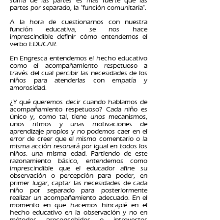
suma de las partes es más fuerte que las
partes por separado, la "función comunitaria".
A la hora de cuestionarnos con nuestra
función educativa, se nos hace
imprescindible definir cómo entendemos el
verbo EDUCAR.
En Engresca entendemos el hecho educativo
como el acompañamiento respetuoso a
través del cual percibir las necesidades de los
niños para atenderlas con empatía y
amorosidad.
¿Y qué queremos decir cuando hablamos de
acompañamiento respetuoso? Cada niño es
único y, como tal, tiene unos mecanismos,
unos ritmos y unas motivaciones de
aprendizaje propios y no podemos caer en el
error de creer que el mismo comentario o la
misma acción resonará por igual en todos los
niños. una misma edad. Partiendo de este
razonamiento básico, entendemos como
imprescindible que el educador afine su
observación o percepción para poder, en
primer lugar, captar las necesidades de cada
niño por separado para posteriormente
realizar un acompañamiento adecuado. En el
momento en que hacemos hincapié en el
hecho educativo en la observación y no en
métodos preconcebidos o introyectos