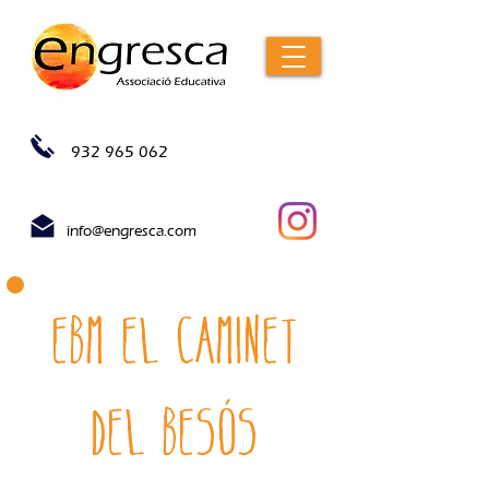
932 965 062
info@engresca.com
EBM el caminet
del besós