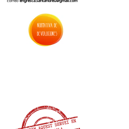
correo
engresca.santandreu@gmail.com
normativa de
devoluciones
2. inscripción casal de navidad