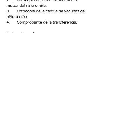
mutua del niño o niña.
3. Fotocopia de la cartilla de vacunas del
niño o niña.
4. Comprobante de la transferencia.​
Instrucciones
de pago:
Transferencia a la cuenta
corriente:
Beneficiario: Associació Educativa
ENGRESCA
Cuenta: Caixabank ES46
2100 0584 0202
0025
7215
Concepto:
AJ03 / Nombre y apellidos del
participante
Para cualquier consulta puedes contactar
con nosotros al teléfono
93 296 50 62
, o a
través del
correo
engresca.santandreu@gmail.com