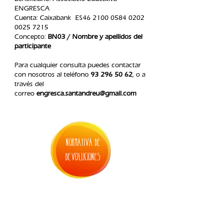
ENGRESCA
Cuenta: Caixabank ES46
2100 0584 0202
0025
7215
Concepto:
BN03 / Nombre y apellidos del
participante
Para cualquier consulta puedes contactar
con nosotros al teléfono
93 296 50 62
, o a
través del
correo
engresca.santandreu@gmail.com
normativa de
devoluciones