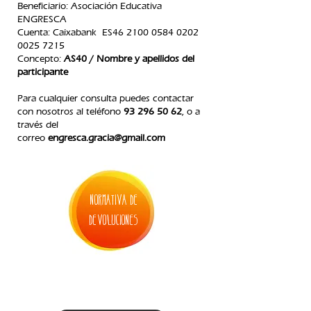
Beneficiario: Asociación Educativa
ENGRESCA
C
uenta: Caixabank ES46
2100 0584 0202
0025
7215
Concepto:
AS40 / Nombre y apellidos del
participante
Para cualquier consulta puedes contactar
con nosotros
al teléfono
93 296 50 62
, o a
través del
correo
engresca.gracia@gmail.com
normativa de
devoluciones
2. inscripción casal de navidad