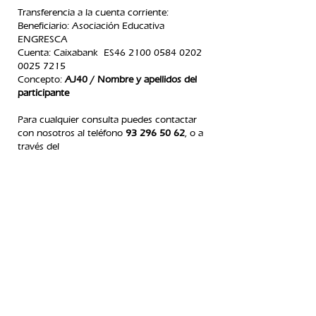
Transferencia a la cuenta corriente:
Beneficiario: Asociación Educativa
ENGRESCA
C
uenta: Caixabank ES46
2100 0584 0202
0025
7215
Concepto:
AJ40 / Nombre y apellidos del
participante
Para cualquier consulta puedes contactar
con nosotros
al teléfono
93 296 50 62
, o a
través del
correo
engresca.gracia@gmail.com
normativa de
devoluciones
5. inscripción casal de verano