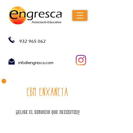
932 965 062
info@engresca.com
EBM ENXANETA
¡¡Elige el servicio que necesites!!
1. inscripción alargamiento septiembre