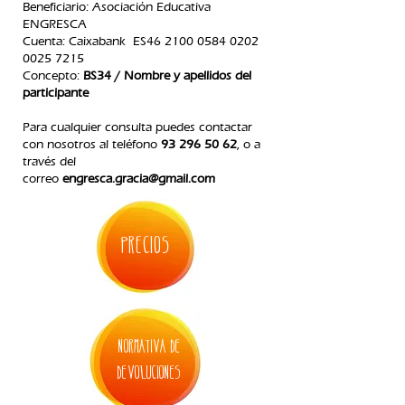
Beneficiario: Asociación Educativa
ENGRESCA
C
uenta: Caixabank ES46
2100 0584 0202
0025
7215
Concepto:
BS34 / Nombre y apellidos del
participante
Para cualquier consulta puedes contactar
con nosotros
al teléfono
93 296 50 62
, o a
través del
correo
engresca.gracia@gmail.com
PRECIOS
normativa de
devoluciones