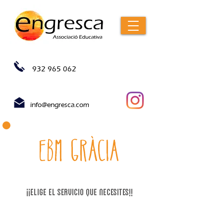
932 965 062
info@engresca.com
EBM gràcia
¡¡Elige el servicio que necesites!!
1. inscripción alargamiento septiembre