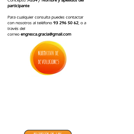
Concepto:
AS34 / Nombre y apellidos del
participante
Para cualquier consulta puedes contactar
con nosotros
al teléfono
93 296 50 62
, o a
través del
correo
engresca.gracia@gmail.com
normativa de
devoluciones
2. inscripción casal de navidad