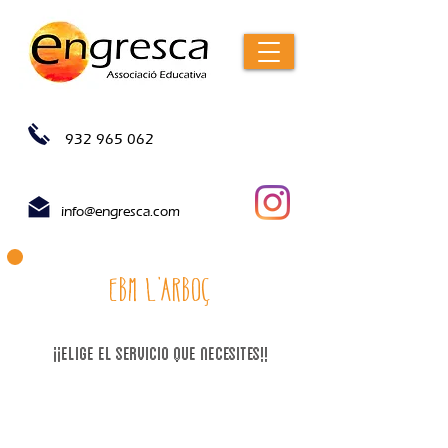
932 965 062
info@engresca.com
EBM l'arboç
¡¡Elige el servicio que necesites!!
1. inscripción alargamiento septiembre