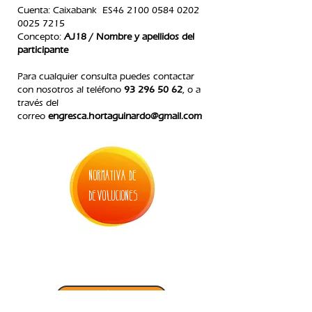
C
uenta: Caixabank ES46
2100 0584 0202
0025
7215
Concepto:
AJ18 / Nombre y apellidos del
participante
Para cualquier consulta puedes contactar
con nosotros
al teléfono
93 296 50 62
, o a
través del
correo
engresca.hortaguinardo@gmail.com
normativa de
devoluciones
5. inscripción casal de verano
Inscripción ON-LINE