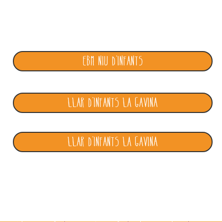
EBM Niu d'Infants
Llar d'Infants la Gavina
Llar d'Infants la Gavina
"Ocio y educación"
i
nfo
@engresca.com
932965062
/
/ Barcelona